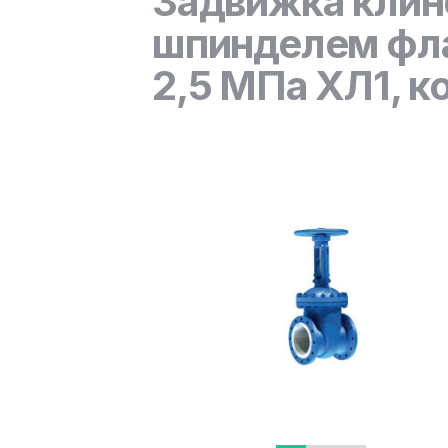
Задвижка клин
шпинделем фла
2,5 МПа ХЛ1, к