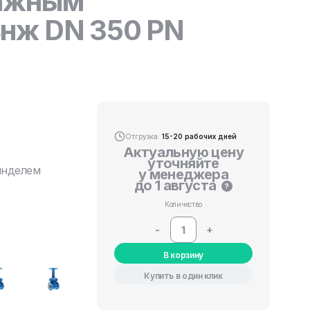
вижным
нж DN 350 PN
Отгрузка:
15-20 рабочих дней
Актуальную цену
уточняйте
инделем
у менеджера
до 1 августа
?
Количество
-
+
В корзину
Купить в один клик