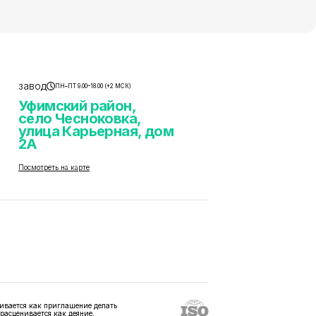
завод
ПН–ПТ 9.00–18.00 (+2 МСК)
Уфимский район,
село Чесноковка,
улица Карьерная, дом
2А
Посмотреть на карте
ивается как приглашение делать
 расценивается как деяние,