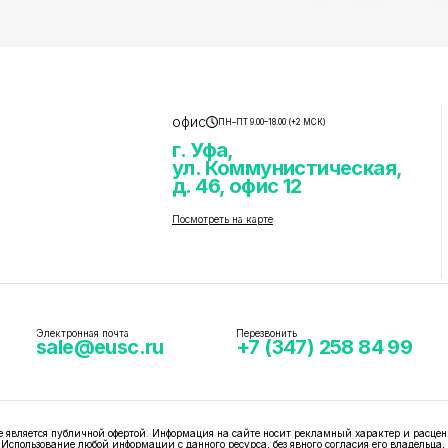
офис
ПН–ПТ 9.00–18.00 (+2 МСК)
г. Уфа,
ул. Коммунистическая,
д. 46, офис 12
Посмотреть на карте
Электронная почта
Перезвонить
sale@eusc.ru
+7 (347) 258 84 99
вляется публичной офертой. Информация на сайте носит рекламный характер и расцен
 Использование любой информации с данного ресурса, без явного согласия его владельца,