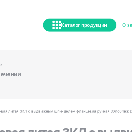
Каталог продукции
О з
,
течении
вая литая ЗКЛ с выдвижным шпинделем фланцевая ручная 30лс64нж DN 