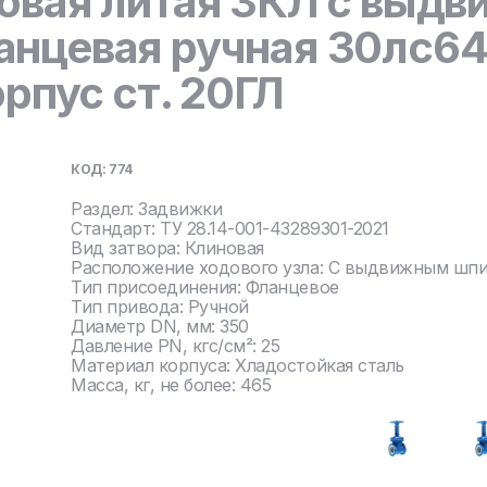
овая литая ЗКЛ с выд
нцевая ручная 30лс64
орпус ст. 20ГЛ
КОД: 774
Раздел: Задвижки
Стандарт: ТУ 28.14-001-43289301-2021
Вид затвора: Клиновая
Расположение ходового узла: С выдвижным шп
Тип присоединения: Фланцевое
Тип привода: Ручной
Диаметр DN, мм: 350
Давление PN, кгс/см²: 25
Материал корпуса: Хладостойкая сталь
Масса, кг, не более: 465