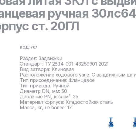
овая литая ЗКЛ с выд
нцевая ручная 30лс64
орпус ст. 20ГЛ
КОД: 767
Раздел: Задвижки
Стандарт: ТУ 28.14-001-43289301-2021
Вид затвора: Клиновая
Расположение ходового узла: С выдвижным шп
Тип присоединения: Фланцевое
Тип привода: Ручной
Диаметр DN, мм: 50
Давление PN, кгс/см²: 25
Материал корпуса: Хладостойкая сталь
Масса, кг, не более: 17