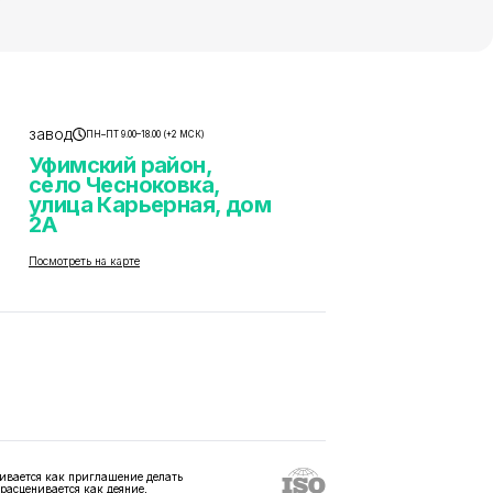
завод
ПН–ПТ 9.00–18.00 (+2 МСК)
Уфимский район,
село Чесноковка,
улица Карьерная, дом
2А
Посмотреть на карте
ивается как приглашение делать
 расценивается как деяние,