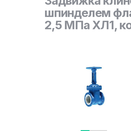
Задвижка клин
шпинделем фла
2,5 МПа ХЛ1, к