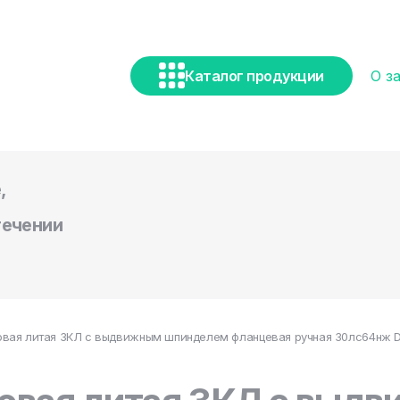
Каталог продукции
О з
,
течении
вая литая ЗКЛ с выдвижным шпинделем фланцевая ручная 30лс64нж DN 