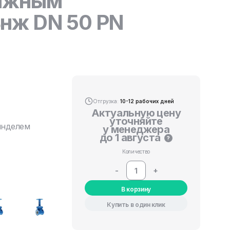
вижным
нж DN 50 PN
Отгрузка:
10-12 рабочих дней
Актуальную цену
уточняйте
инделем
у менеджера
до 1 августа
?
Количество
-
+
В корзину
Купить в один клик