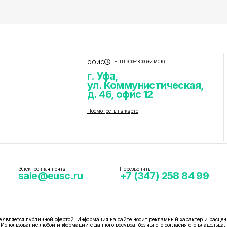
офис
ПН–ПТ 9.00–18.00 (+2 МСК)
г. Уфа,
ул. Коммунистическая,
д. 46, офис 12
Посмотреть на карте
Электронная почта
Перезвонить
sale@eusc.ru
+7 (347) 258 84 99
вляется публичной офертой. Информация на сайте носит рекламный характер и расцен
 Использование любой информации с данного ресурса, без явного согласия его владельца,