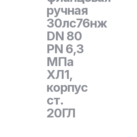
ручная
30лс76нж
DN 80
PN 6,3
МПа
ХЛ1,
корпус
ст.
20ГЛ