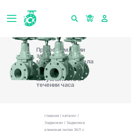
0
При оформлении
заказа на сайте,
менеджеры отдела
продаж
подтверждают
актуальность в
течении часа
главная
/
каталог
/
Задвижки
/ Задвижка
клиновая литая ЗКЛ с