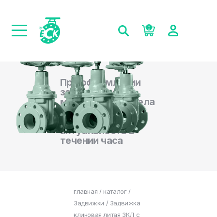
0
При оформлении
заказа на сайте,
менеджеры отдела
продаж
подтверждают
актуальность в
течении часа
главная
/
каталог
/
Задвижки
/ Задвижка
клиновая литая ЗКЛ с