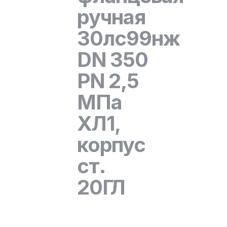
ручная
30лс99нж
DN 350
PN 2,5
МПа
ХЛ1,
корпус
ст.
20ГЛ