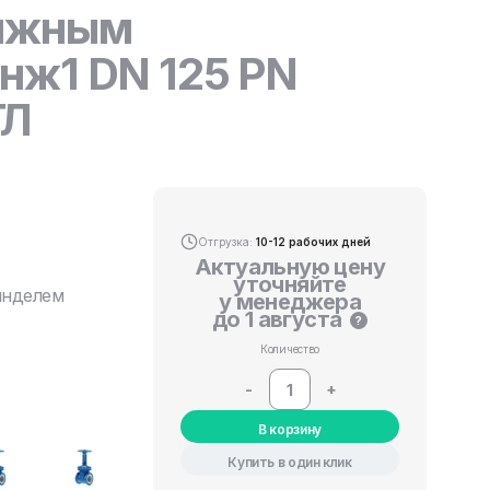
вижным
нж1 DN 125 PN
ТЛ
Отгрузка:
10-12 рабочих дней
Актуальную цену
уточняйте
инделем
у менеджера
до 1 августа
?
Количество
-
+
В корзину
Купить в один клик