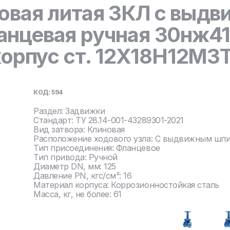
овая литая ЗКЛ с выд
нцевая ручная 30нж41
корпус ст. 12Х18Н12М3
КОД: 594
Раздел: Задвижки
Стандарт: ТУ 28.14-001-43289301-2021
Вид затвора: Клиновая
Расположение ходового узла: С выдвижным шп
Тип присоединения: Фланцевое
Тип привода: Ручной
Диаметр DN, мм: 125
Давление PN, кгс/см²: 16
Материал корпуса: Коррозионностойкая сталь
Масса, кг, не более: 61