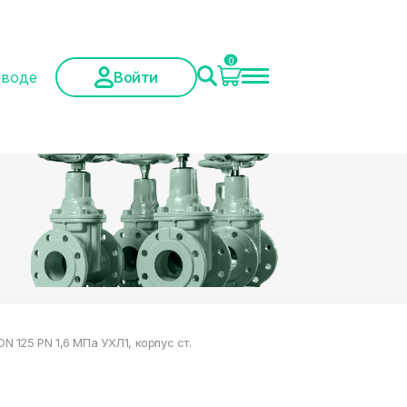
0
аводе
Войти
125 PN 1,6 МПа УХЛ1, корпус ст.