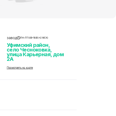
завод
ПН–ПТ 9.00–18.00 (+2 МСК)
Уфимский район,
село Чесноковка,
улица Карьерная, дом
2А
Посмотреть на карте