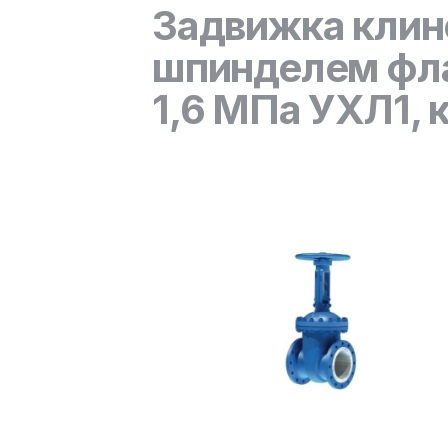
Задвижка клин
шпинделем фла
1,6 МПа УХЛ1, 