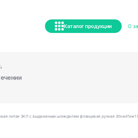
Каталог продукции
О з
,
течении
вая литая ЗКЛ с выдвижным шпинделем фланцевая ручная 30нж41нж1 DN 