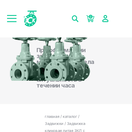
0
При оформлении
заказа на сайте,
менеджеры отдела
продаж
подтверждают
актуальность в
течении часа
главная
/
каталог
/
Задвижки
/ Задвижка
клиновая литая ЗКЛ с