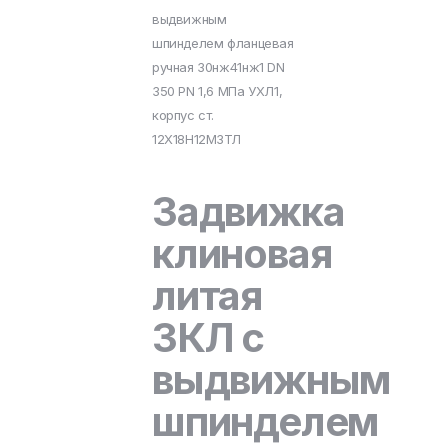
выдвижным
шпинделем фланцевая
ручная 30нж41нж1 DN
350 PN 1,6 МПа УХЛ1,
корпус ст.
12Х18Н12М3ТЛ
Задвижка
клиновая
литая
ЗКЛ с
выдвижным
шпинделем