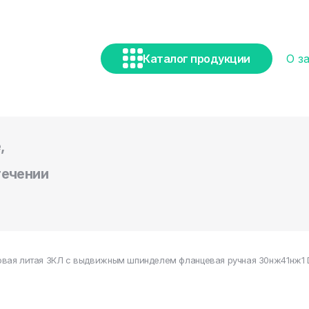
Каталог продукции
О з
,
течении
вая литая ЗКЛ с выдвижным шпинделем фланцевая ручная 30нж41нж1 DN