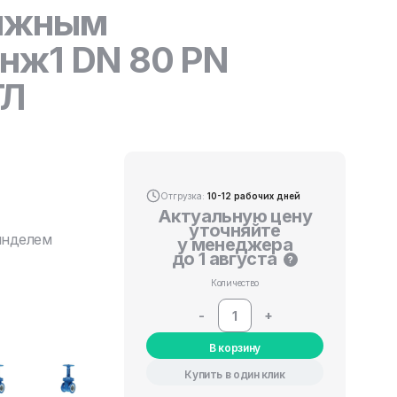
вижным
нж1 DN 80 PN
ТЛ
Отгрузка:
10-12 рабочих дней
Актуальную цену
уточняйте
инделем
у менеджера
до 1 августа
?
Количество
-
+
В корзину
Купить в один клик