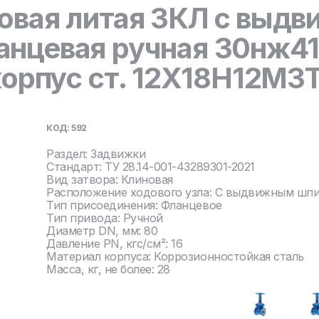
овая литая ЗКЛ с выд
нцевая ручная 30нж41
корпус ст. 12Х18Н12М3
КОД: 592
Раздел: Задвижки
Стандарт: ТУ 28.14-001-43289301-2021
Вид затвора: Клиновая
Расположение ходового узла: С выдвижным шп
Тип присоединения: Фланцевое
Тип привода: Ручной
Диаметр DN, мм: 80
Давление PN, кгс/см²: 16
Материал корпуса: Коррозионностойкая сталь
Масса, кг, не более: 28