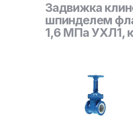
Задвижка клин
шпинделем фла
1,6 МПа УХЛ1, 