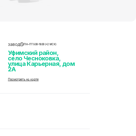
завод
ПН–ПТ 9.00–18.00 (+2 МСК)
Уфимский район,
село Чесноковка,
улица Карьерная, дом
2А
Посмотреть на карте