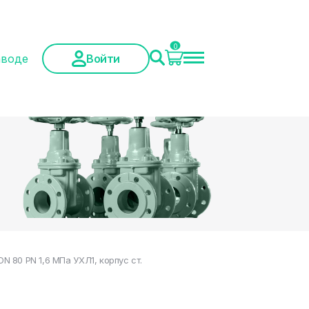
0
аводе
Войти
 80 PN 1,6 МПа УХЛ1, корпус ст.