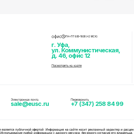
офис
ПН–ПТ 9.00–18.00 (+2 МСК)
г. Уфа,
ул. Коммунистическая,
д. 46, офис 12
Посмотреть на карте
Электронная почта
Перезвонить
sale@eusc.ru
+7 (347) 258 84 99
вляется публичной офертой. Информация на сайте носит рекламный характер и расцен
 Использование любой информации с данного ресурса, без явного согласия его владельца,