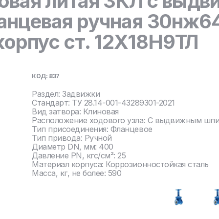
овая литая ЗКЛ с выд
нцевая ручная 30нж6
корпус ст. 12Х18Н9ТЛ
КОД: 837
Раздел: Задвижки
Стандарт: ТУ 28.14-001-43289301-2021
Вид затвора: Клиновая
Расположение ходового узла: С выдвижным шп
Тип присоединения: Фланцевое
Тип привода: Ручной
Диаметр DN, мм: 400
Давление PN, кгс/см²: 25
Материал корпуса: Коррозионностойкая сталь
Масса, кг, не более: 590