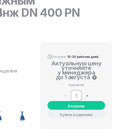
вижным
4нж DN 400 PN
Отгрузка:
15-20 рабочих дней
Актуальную цену
уточняйте
инделем
у менеджера
до 1 августа
?
Количество
-
+
В корзину
Купить в один клик