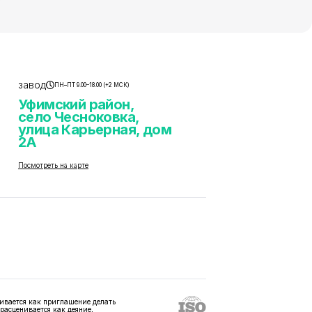
завод
ПН–ПТ 9.00–18.00 (+2 МСК)
Уфимский район,
село Чесноковка,
улица Карьерная, дом
2А
Посмотреть на карте
ивается как приглашение делать
 расценивается как деяние,