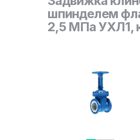
Задвижка клин
шпинделем фла
2,5 МПа УХЛ1, 