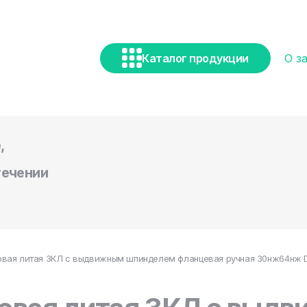
Каталог продукции
О з
,
течении
вая литая ЗКЛ с выдвижным шпинделем фланцевая ручная 30нж64нж DN