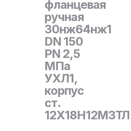
фланцевая
ручная
30нж64нж1
DN 150
PN 2,5
МПа
УХЛ1,
корпус
ст.
12Х18Н12М3ТЛ