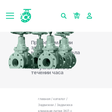
0
При оформлении
заказа на сайте,
менеджеры отдела
продаж
подтверждают
актуальность в
течении часа
главная
/
каталог
/
Задвижки
/ Задвижка
клиновая литая ЗКЛ с