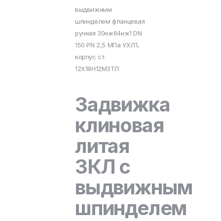
выдвижным
шпинделем фланцевая
ручная 30нж64нж1 DN
150 PN 2,5 МПа УХЛ1,
корпус ст.
12Х18Н12М3ТЛ
Задвижка
клиновая
литая
ЗКЛ с
выдвижным
шпинделем