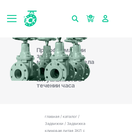
0
При оформлении
заказа на сайте,
менеджеры отдела
продаж
подтверждают
актуальность в
течении часа
главная
/
каталог
/
Задвижки
/ Задвижка
клиновая литая ЗКЛ с