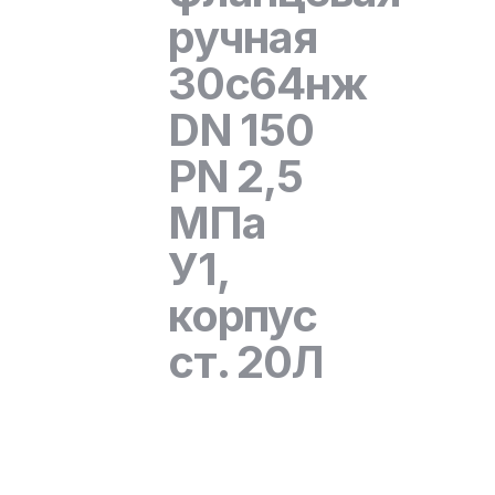
ручная
30с64нж
DN 150
PN 2,5
МПа
У1,
корпус
ст. 20Л