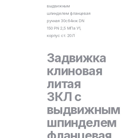
выдвижным
шпинделем фланцевая
ручная 30с64нж DN
150 PN 2,5 МПа У1,
корпус ст. 20Л
Задвижка
клиновая
литая
ЗКЛ с
выдвижным
шпинделем
фланцевая