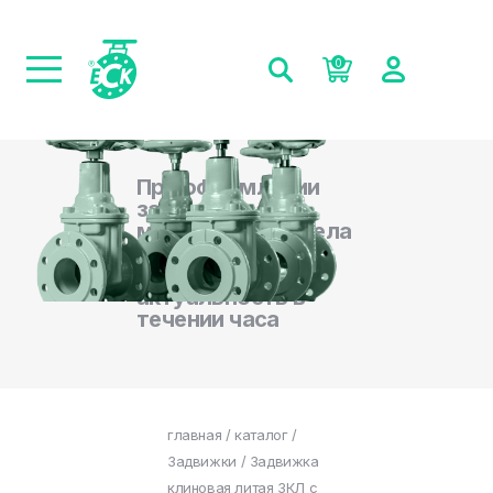
0
При оформлении
заказа на сайте,
менеджеры отдела
продаж
подтверждают
актуальность в
течении часа
главная
/
каталог
/
Задвижки
/ Задвижка
клиновая литая ЗКЛ с