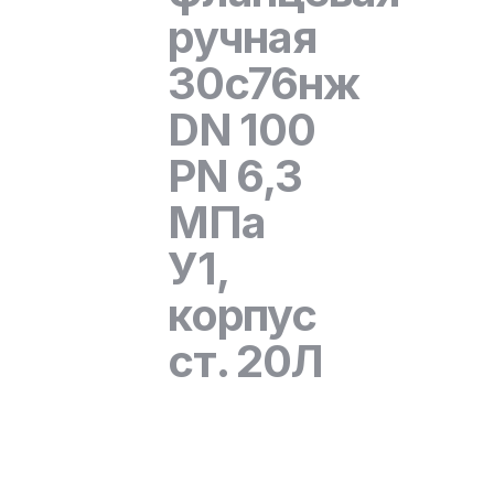
ручная
30с76нж
DN 100
PN 6,3
МПа
У1,
корпус
ст. 20Л