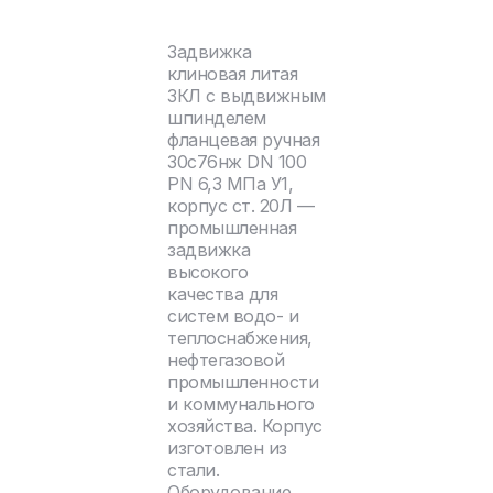
Задвижка
клиновая литая
ЗКЛ с выдвижным
шпинделем
фланцевая ручная
30с76нж DN 100
PN 6,3 МПа У1,
корпус ст. 20Л —
промышленная
задвижка
высокого
качества для
систем водо- и
теплоснабжения,
нефтегазовой
промышленности
и коммунального
хозяйства. Корпус
изготовлен из
стали.
Оборудование