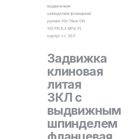
выдвижным
шпинделем фланцевая
ручная 30с76нж DN
100 PN 6,3 МПа У1,
корпус ст. 20Л
Задвижка
клиновая
литая
ЗКЛ с
выдвижным
шпинделем
фланцевая