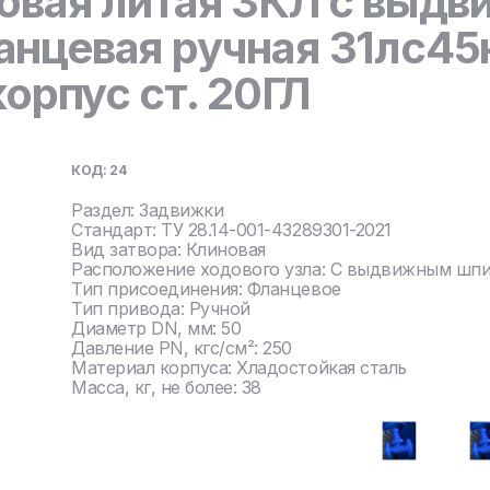
овая литая ЗКЛ с выд
нцевая ручная 31лс45
корпус ст. 20ГЛ
КОД: 24
Раздел: Задвижки
Стандарт: ТУ 28.14-001-43289301-2021
Вид затвора: Клиновая
Расположение ходового узла: С выдвижным шп
Тип присоединения: Фланцевое
Тип привода: Ручной
Диаметр DN, мм: 50
Давление PN, кгс/см²: 250
Материал корпуса: Хладостойкая сталь
Масса, кг, не более: 38