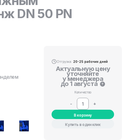
вижным
нж DN 50 PN
Отгрузка:
20-25 рабочих дней
Актуальную цену
уточняйте
инделем
у менеджера
до 1 августа
?
Количество
-
+
В корзину
Купить в один клик