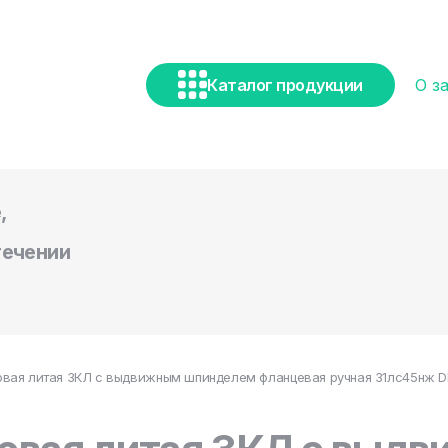
Каталог продукции
О з
,
течении
вая литая ЗКЛ с выдвижным шпинделем фланцевая ручная 31лс45нж DN 