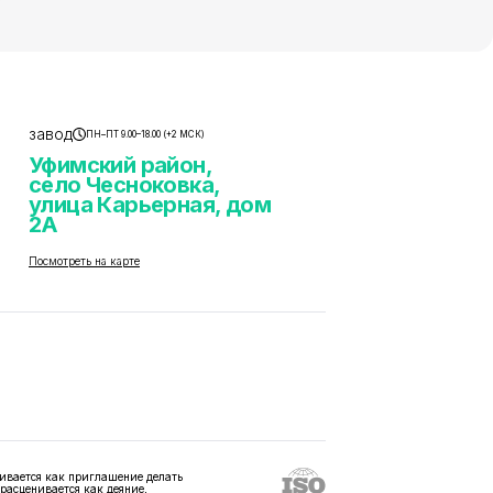
завод
ПН–ПТ 9.00–18.00 (+2 МСК)
Уфимский район,
село Чесноковка,
улица Карьерная, дом
2А
Посмотреть на карте
ивается как приглашение делать
 расценивается как деяние,