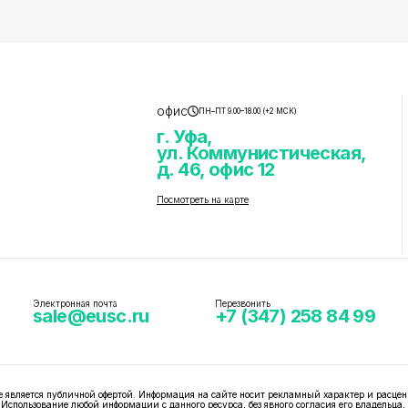
офис
ПН–ПТ 9.00–18.00 (+2 МСК)
г. Уфа,
ул. Коммунистическая,
д. 46, офис 12
Посмотреть на карте
Электронная почта
Перезвонить
sale@eusc.ru
+7 (347) 258 84 99
вляется публичной офертой. Информация на сайте носит рекламный характер и расцен
 Использование любой информации с данного ресурса, без явного согласия его владельца,