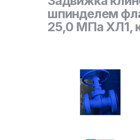
Задвижка клин
шпинделем фла
25,0 МПа ХЛ1, 