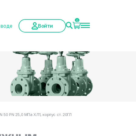
0
аводе
Войти
50 PN 25,0 МПа ХЛ1, корпус ст. 20ГЛ