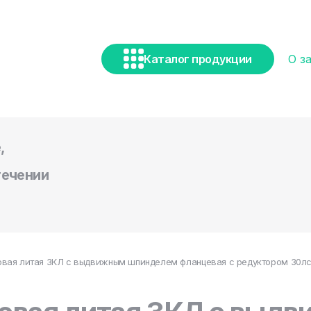
Каталог продукции
О з
,
течении
вая литая ЗКЛ с выдвижным шпинделем фланцевая с редуктором 30лс51