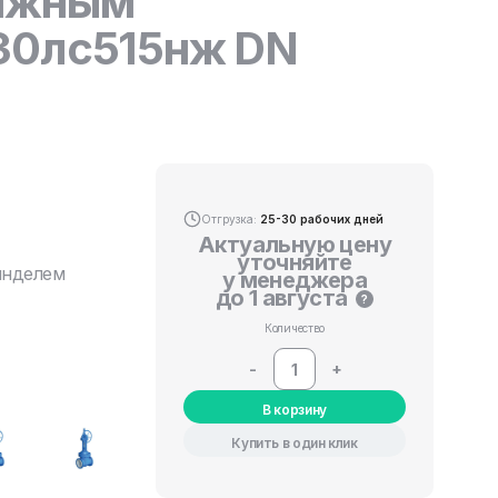
вижным
30лс515нж DN
Отгрузка:
25-30 рабочих дней
Актуальную цену
уточняйте
инделем
у менеджера
до 1 августа
?
Количество
-
+
В корзину
Купить в один клик