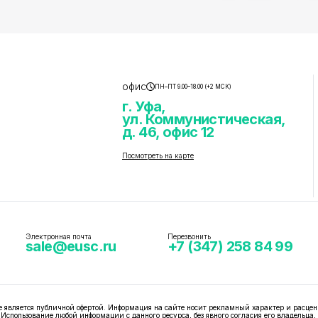
офис
ПН–ПТ 9.00–18.00 (+2 МСК)
г. Уфа,
ул. Коммунистическая,
д. 46, офис 12
Посмотреть на карте
Электронная почта
Перезвонить
sale@eusc.ru
+7 (347) 258 84 99
вляется публичной офертой. Информация на сайте носит рекламный характер и расцен
 Использование любой информации с данного ресурса, без явного согласия его владельца,