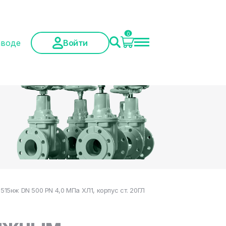
0
аводе
Войти
5нж DN 500 PN 4,0 МПа ХЛ1, корпус ст. 20ГЛ