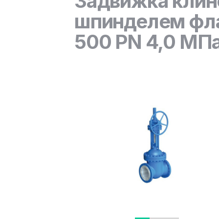
Задвижка клин
шпинделем фла
500 PN 4,0 МПа