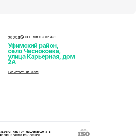
завод
ПН–ПТ 9.00–18.00 (+2 МСК)
Уфимский район,
село Чесноковка,
улица Карьерная, дом
2А
Посмотреть на карте
ивается как приглашение делать
 расценивается как деяние,