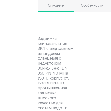
Описание
Особенности
Задвижка
клиновая литая
ЗКЛ с выдвижным
шпинделем
фланцевая с
редуктором
30нж515нж1 DN
350 PN 4,0 МПа
УХЛ1, корпус ст.
12Х18Н12М3ТЛ —
промышленная
задвижка
высокого
качества для
систем водо- и