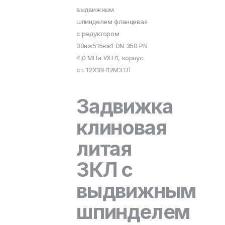
выдвижным
шпинделем фланцевая
с редуктором
30нж515нж1 DN 350 PN
4,0 МПа УХЛ1, корпус
ст. 12Х18Н12М3ТЛ
Задвижка
клиновая
литая
ЗКЛ с
выдвижным
шпинделем