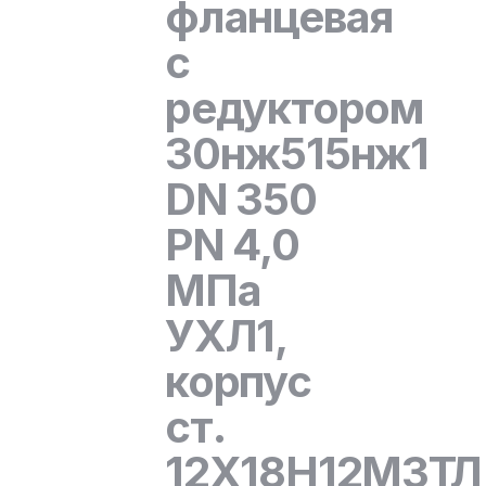
фланцевая
с
редуктором
30нж515нж1
DN 350
PN 4,0
МПа
УХЛ1,
корпус
ст.
12Х18Н12М3ТЛ