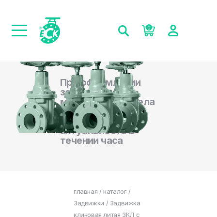
0
При оформлении
заказа на сайте,
менеджеры отдела
продаж
подтверждают
актуальность в
течении часа
главная
/
каталог
/
Задвижки
/ Задвижка
клиновая литая ЗКЛ с