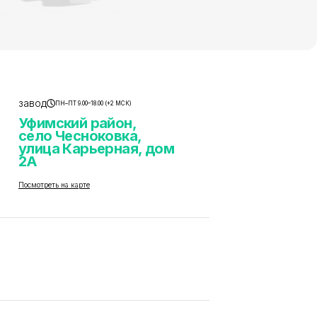
завод
ПН–ПТ 9.00–18.00 (+2 МСК)
Уфимский район,
село Чесноковка,
улица Карьерная, дом
2А
Посмотреть на карте