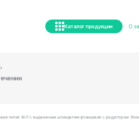
Каталог продукции
О з
,
течении
вая литая ЗКЛ с выдвижным шпинделем фланцевая с редуктором 30нж54