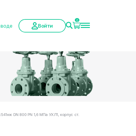
0
аводе
Войти
1нж DN 800 PN 1,6 МПа УХЛ1, корпус ст.