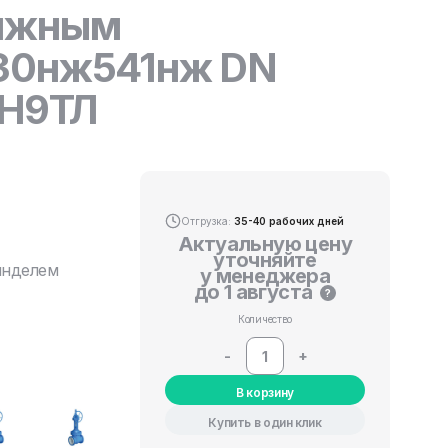
вижным
 30нж541нж DN
8Н9ТЛ
Отгрузка:
35-40 рабочих дней
Актуальную цену
уточняйте
инделем
у менеджера
до 1 августа
?
Количество
-
+
В корзину
Купить в один клик