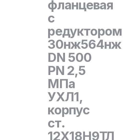
фланцевая
с
редуктором
30нж564нж
DN 500
PN 2,5
МПа
УХЛ1,
корпус
ст.
12Х18Н9ТЛ