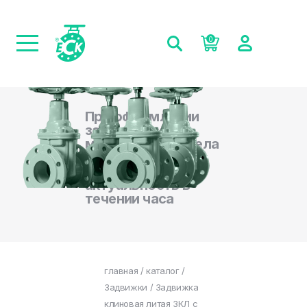
0
При оформлении
заказа на сайте,
менеджеры отдела
продаж
подтверждают
актуальность в
течении часа
главная
/
каталог
/
Задвижки
/ Задвижка
клиновая литая ЗКЛ с