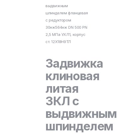
выдвижным
шпинделем фланцевая
с редуктором
30нж564нж DN 500 PN
2,5 МПа УХЛ1, корпус
ст. 12Х18Н9ТЛ
Задвижка
клиновая
литая
ЗКЛ с
выдвижным
шпинделем