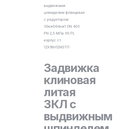
выдвижным
шпинделем фланцевая
с редуктором
30нж564нж1 DN 400
PN 2,5 МПа УХЛ1,
корпус ст.
12Х18Н12М3ТЛ
Задвижка
клиновая
литая
ЗКЛ с
выдвижным
шпинделем