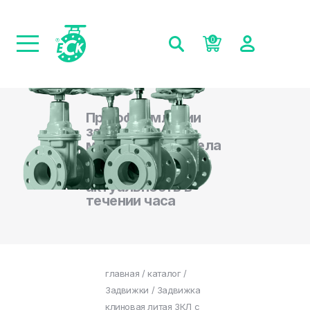
0
При оформлении
заказа на сайте,
менеджеры отдела
продаж
подтверждают
актуальность в
течении часа
главная
/
каталог
/
Задвижки
/ Задвижка
клиновая литая ЗКЛ с