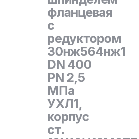
фланцевая
с
редуктором
30нж564нж1
DN 400
PN 2,5
МПа
УХЛ1,
корпус
ст.