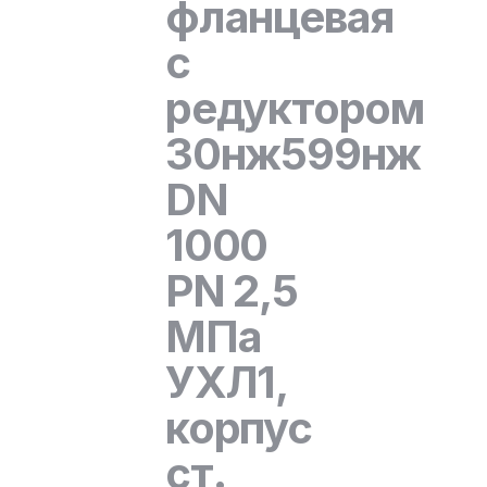
фланцевая
с
редуктором
30нж599нж
DN
1000
PN 2,5
МПа
УХЛ1,
корпус
ст.