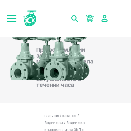
0
При оформлении
заказа на сайте,
менеджеры отдела
продаж
подтверждают
актуальность в
течении часа
главная
/
каталог
/
Задвижки
/ Задвижка
клиновая литая ЗКЛ с