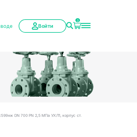
0
аводе
Войти
99нж DN 700 PN 2,5 МПа УХЛ1, корпус ст.