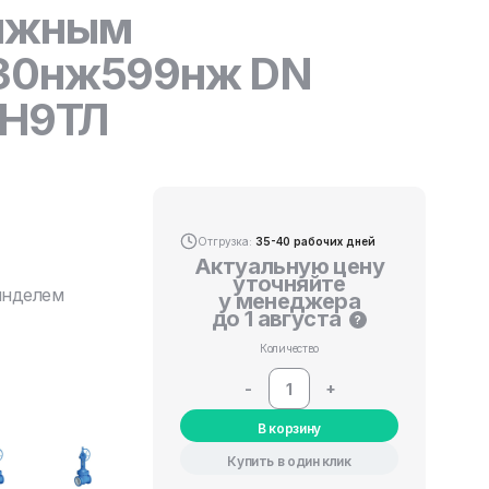
вижным
 30нж599нж DN
8Н9ТЛ
Отгрузка:
35-40 рабочих дней
Актуальную цену
уточняйте
инделем
у менеджера
до 1 августа
?
Количество
-
+
В корзину
Купить в один клик