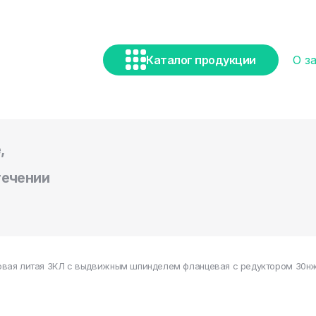
Каталог продукции
О з
,
течении
вая литая ЗКЛ с выдвижным шпинделем фланцевая с редуктором 30нж5