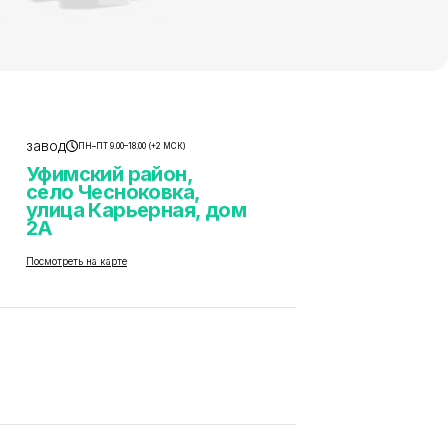
завод
ПН–ПТ 9.00–18.00 (+2 МСК)
Уфимский район,
село Чесноковка,
улица Карьерная, дом
2А
Посмотреть на карте