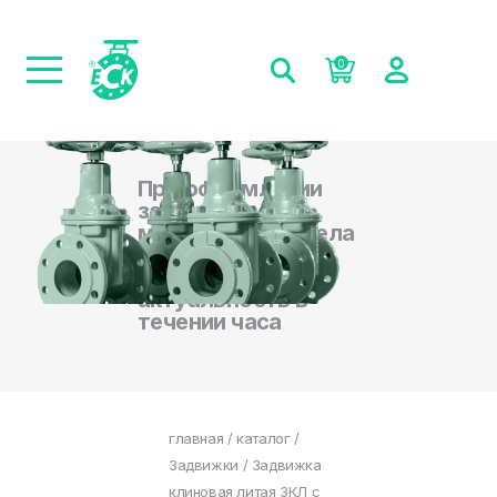
0
При оформлении
заказа на сайте,
менеджеры отдела
продаж
подтверждают
актуальность в
течении часа
главная
/
каталог
/
Задвижки
/ Задвижка
клиновая литая ЗКЛ с