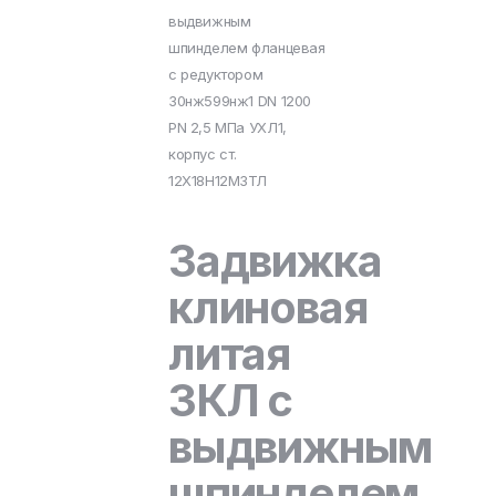
выдвижным
шпинделем фланцевая
с редуктором
30нж599нж1 DN 1200
PN 2,5 МПа УХЛ1,
корпус ст.
12Х18Н12М3ТЛ
Задвижка
клиновая
литая
ЗКЛ с
выдвижным
шпинделем