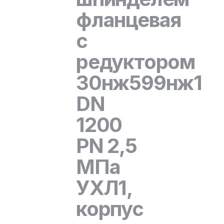
фланцевая
с
редуктором
30нж599нж1
DN
1200
PN 2,5
МПа
УХЛ1,
корпус