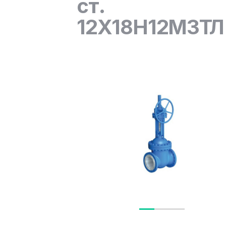
ст.
12Х18Н12М3ТЛ