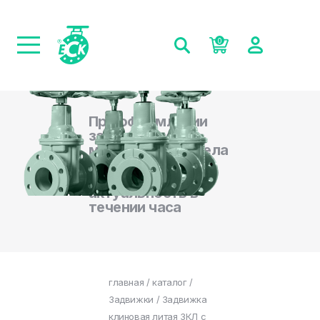
0
При оформлении
заказа на сайте,
менеджеры отдела
продаж
подтверждают
актуальность в
течении часа
главная
/
каталог
/
Задвижки
/ Задвижка
клиновая литая ЗКЛ с