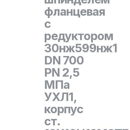
фланцевая
с
редуктором
30нж599нж1
DN 700
PN 2,5
МПа
УХЛ1,
корпус
ст.