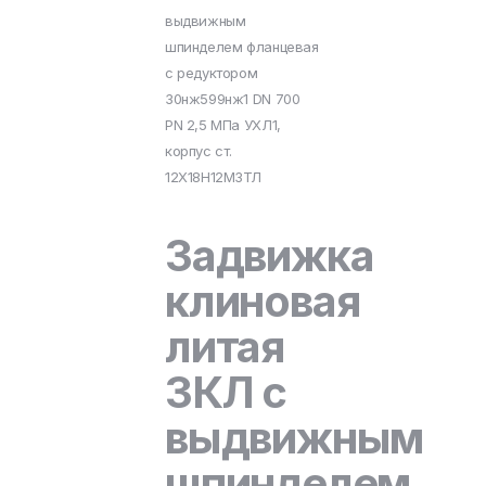
выдвижным
шпинделем фланцевая
с редуктором
30нж599нж1 DN 700
PN 2,5 МПа УХЛ1,
корпус ст.
12Х18Н12М3ТЛ
Задвижка
клиновая
литая
ЗКЛ с
выдвижным
шпинделем