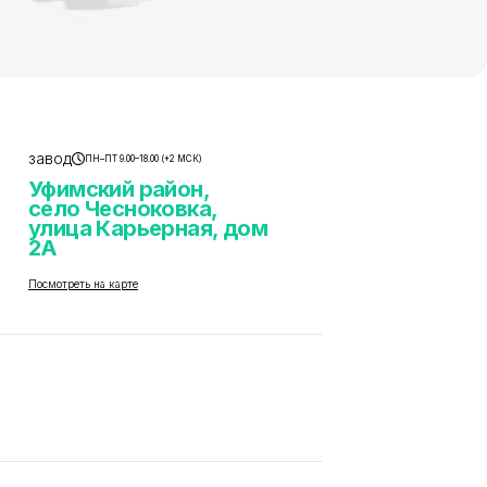
завод
ПН–ПТ 9.00–18.00 (+2 МСК)
Уфимский район,
село Чесноковка,
улица Карьерная, дом
2А
Посмотреть на карте