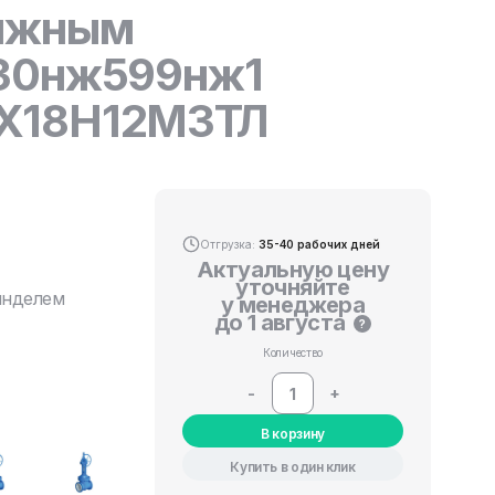
вижным
 30нж599нж1
12Х18Н12М3ТЛ
Отгрузка:
35-40 рабочих дней
Актуальную цену
уточняйте
инделем
у менеджера
до 1 августа
?
Количество
-
+
В корзину
Купить в один клик