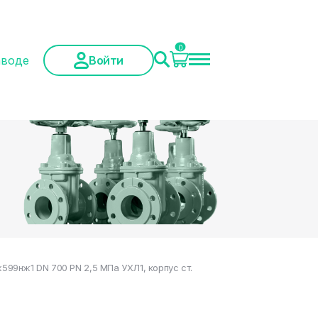
0
аводе
Войти
99нж1 DN 700 PN 2,5 МПа УХЛ1, корпус ст.