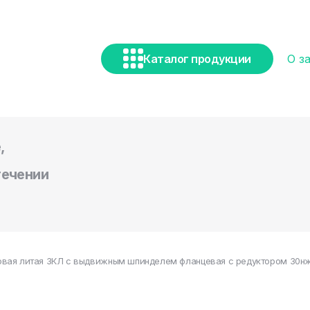
Каталог продукции
О з
,
течении
вая литая ЗКЛ с выдвижным шпинделем фланцевая с редуктором 30нж5