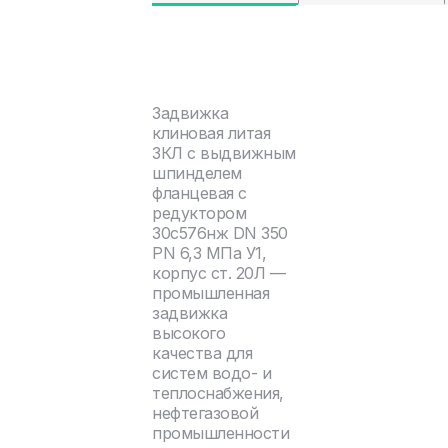
Задвижка
клиновая литая
ЗКЛ с выдвижным
шпинделем
фланцевая с
редуктором
30с576нж DN 350
PN 6,3 МПа У1,
корпус ст. 20Л —
промышленная
задвижка
высокого
качества для
систем водо- и
теплоснабжения,
нефтегазовой
промышленности