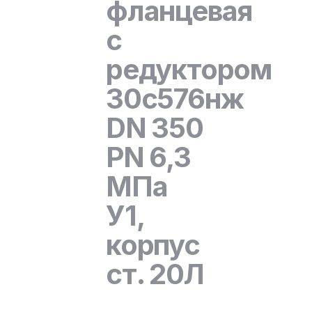
фланцевая
с
редуктором
30с576нж
DN 350
PN 6,3
МПа
У1,
корпус
ст. 20Л