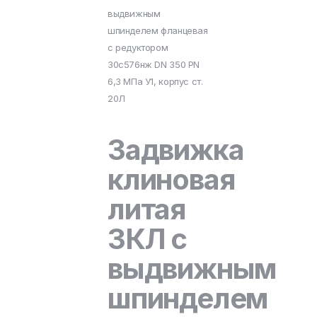
выдвижным
шпинделем фланцевая
с редуктором
30с576нж DN 350 PN
6,3 МПа У1, корпус ст.
20Л
Задвижка
клиновая
литая
ЗКЛ с
выдвижным
шпинделем