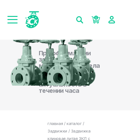
0
При оформлении
заказа на сайте,
менеджеры отдела
продаж
подтверждают
актуальность в
течении часа
главная
/
каталог
/
Задвижки
/ Задвижка
клиновая литая ЗКЛ с