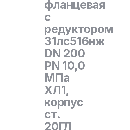
фланцевая
с
редуктором
31лс516нж
DN 200
PN 10,0
МПа
ХЛ1,
корпус
ст.
20ГЛ