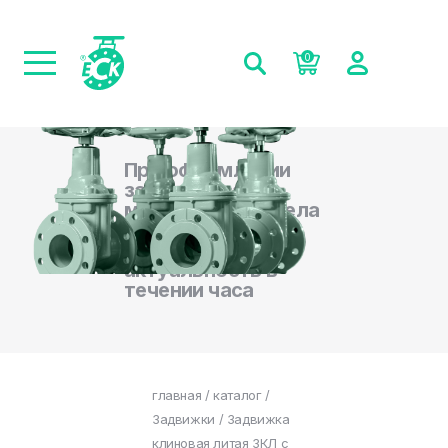
0
При оформлении
заказа на сайте,
менеджеры отдела
продаж
подтверждают
актуальность в
течении часа
главная
/
каталог
/
Задвижки
/ Задвижка
клиновая литая ЗКЛ с