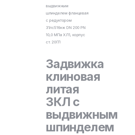
выдвижным
шпинделем фланцевая
с редуктором
31лс516нж DN 200 PN
10,0 МПа ХЛ1, корпус
ст. 20ГЛ
Задвижка
клиновая
литая
ЗКЛ с
выдвижным
шпинделем