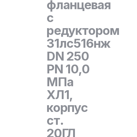
фланцевая
с
редуктором
31лс516нж
DN 250
PN 10,0
МПа
ХЛ1,
корпус
ст.
20ГЛ