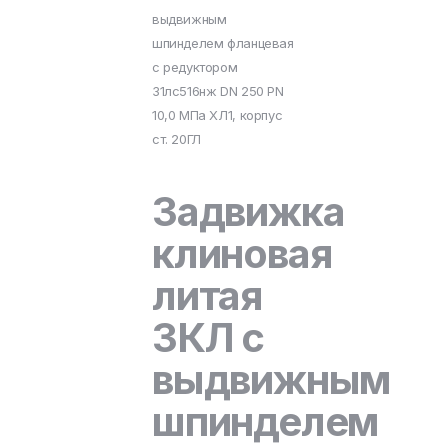
выдвижным
шпинделем фланцевая
с редуктором
31лс516нж DN 250 PN
10,0 МПа ХЛ1, корпус
ст. 20ГЛ
Задвижка
клиновая
литая
ЗКЛ с
выдвижным
шпинделем