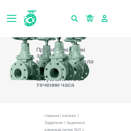
0
При оформлении
заказа на сайте,
менеджеры отдела
продаж
подтверждают
актуальность в
течении часа
главная
/
каталог
/
Задвижки
/ Задвижка
клиновая литая ЗКЛ с