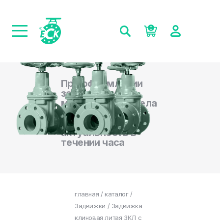
0
При оформлении
заказа на сайте,
менеджеры отдела
продаж
подтверждают
актуальность в
течении часа
главная
/
каталог
/
Задвижки
/ Задвижка
клиновая литая ЗКЛ с