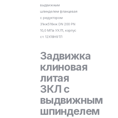
выдвижным
шпинделем фланцевая
с редуктором
31нж516нж DN 200 PN
10,0 МПа УХЛ1, корпус
ст. 12Х18Н9ТЛ
Задвижка
клиновая
литая
ЗКЛ с
выдвижным
шпинделем