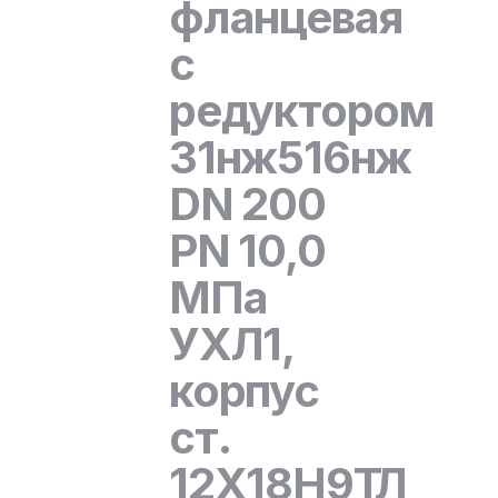
фланцевая
с
редуктором
31нж516нж
DN 200
PN 10,0
МПа
УХЛ1,
корпус
ст.
12Х18Н9ТЛ