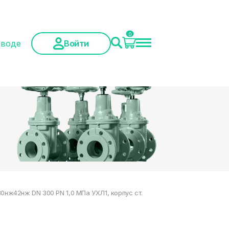
0
аводе
Войти
ж42нж DN 300 PN 1,0 МПа УХЛ1, корпус ст.