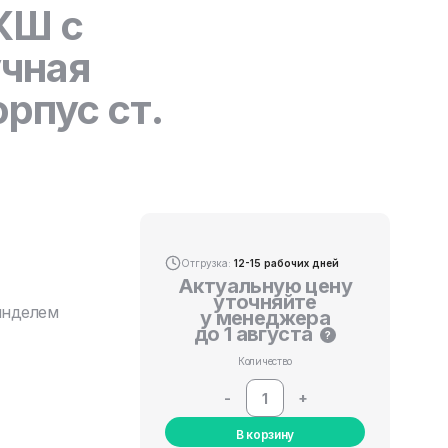
КШ с
чная
рпус ст.
Отгрузка:
12-15 рабочих дней
Актуальную цену
уточняйте
инделем
у менеджера
до 1 августа
?
Количество
-
+
В корзину