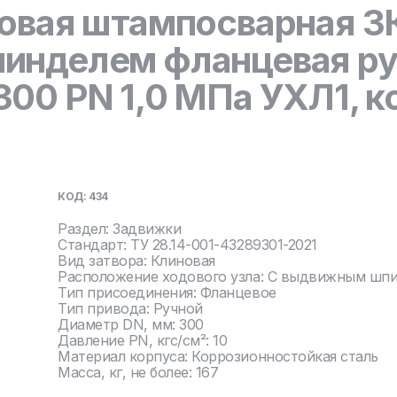
овая штампосварная З
инделем фланцевая ру
0 PN 1,0 МПа УХЛ1, ко
КОД: 434
Раздел: Задвижки
Стандарт: ТУ 28.14-001-43289301-2021
Вид затвора: Клиновая
Расположение ходового узла: С выдвижным шп
Тип присоединения: Фланцевое
Тип привода: Ручной
Диаметр DN, мм: 300
Давление PN, кгс/см²: 10
Материал корпуса: Коррозионностойкая сталь
Масса, кг, не более: 167