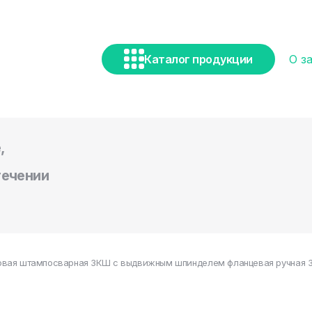
Каталог продукции
О з
,
течении
вая штампосварная ЗКШ с выдвижным шпинделем фланцевая ручная 30н