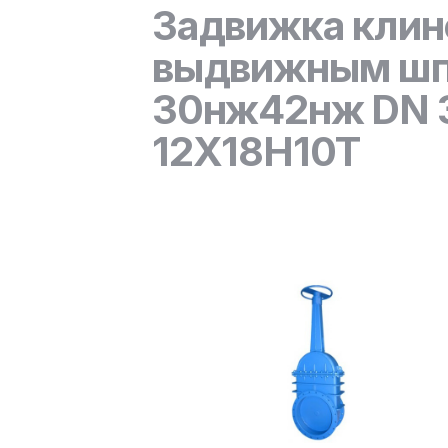
Задвижка клин
выдвижным шп
30нж42нж DN 30
12Х18Н10Т