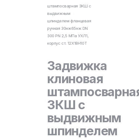
штампосварная ЗКШ с
выдвижным
шпинделем фланцевая
ручная 30нж65нж DN
300 PN 2,5 МПа УХЛ1,
корпус ст. 12Х18Н10Т
Задвижка
клиновая
штампосварна
ЗКШ с
выдвижным
шпинделем