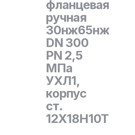
фланцевая
ручная
30нж65нж
DN 300
PN 2,5
МПа
УХЛ1,
корпус
ст.
12Х18Н10Т