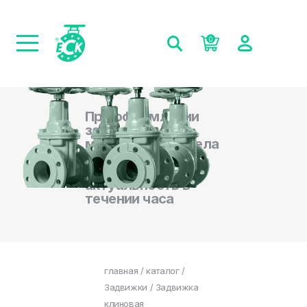
0
При оформлении
заказа на сайте,
менеджеры отдела
продаж
подтверждают
актуальность в
течении часа
главная
/
каталог
/
Задвижки
/ Задвижка
клиновая