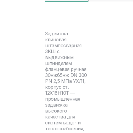
Задвижка
клиновая
штампосварная
ЗКШ с
выдвижным
шпинделем
фланцевая ручная
30нж65нж DN 300
PN 2,5 МПа УХЛ1,
корпус ст.
12Х18Н10Т —
промышленная
задвижка
высокого
качества для
систем водо- и
теплоснабжения,