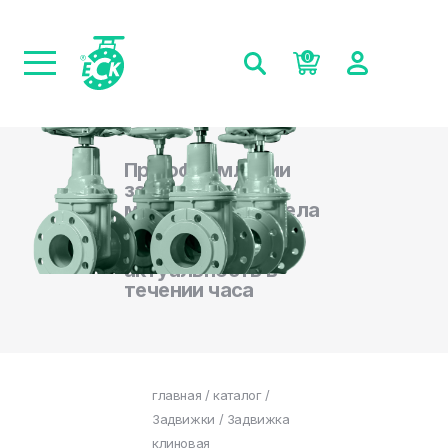
0
При оформлении
заказа на сайте,
менеджеры отдела
продаж
подтверждают
актуальность в
течении часа
главная
/
каталог
/
Задвижки
/ Задвижка
клиновая