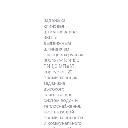
Задвижка
клиновая
штампосварная
ЗКШ с
выдвижным
шпинделем
фланцевая ручная
30с42нж DN 150
PN 1,0 МПа У1,
корпус ст. 20 —
промышленная
задвижка
высокого
качества для
систем водо- и
теплоснабжения,
нефтегазовой
промышленности
и коммунального