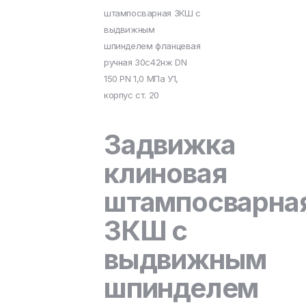
штампосварная ЗКШ с
выдвижным
шпинделем фланцевая
ручная 30с42нж DN
150 PN 1,0 МПа У1,
корпус ст. 20
Задвижка
клиновая
штампосварна
ЗКШ с
выдвижным
шпинделем