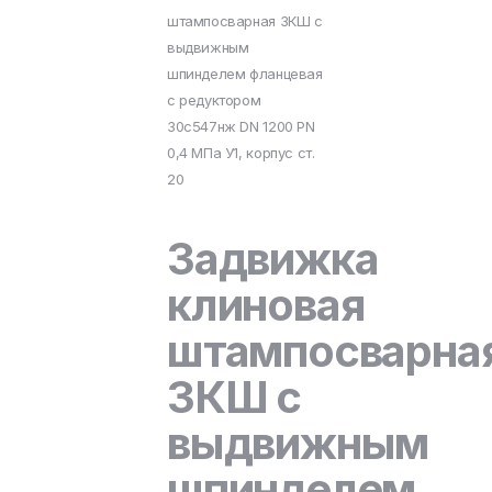
штампосварная ЗКШ с
выдвижным
шпинделем фланцевая
с редуктором
30с547нж DN 1200 PN
0,4 МПа У1, корпус ст.
20
Задвижка
клиновая
штампосварна
ЗКШ с
выдвижным
шпинделем