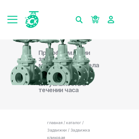
0
При оформлении
заказа на сайте,
менеджеры отдела
продаж
подтверждают
актуальность в
течении часа
главная
/
каталог
/
Задвижки
/ Задвижка
клиновая