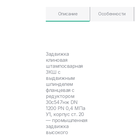
Описание
Особенности
Задвижка
клиновая
штампосварная
ЗКШ с
выдвижным
шпинделем
фланцевая с
редуктором
30с547нж DN
1200 PN 0,4 МПа
У1, корпус ст. 20
— промышленная
задвижка
высокого