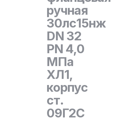
ручная
30лс15нж
DN 32
PN 4,0
МПа
ХЛ1,
корпус
ст.
09Г2С