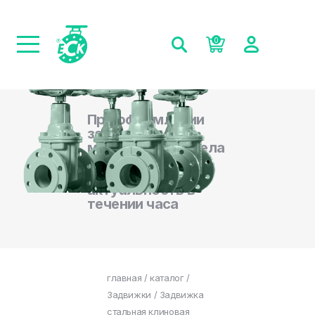
0
При оформлении
заказа на сайте,
менеджеры отдела
продаж
подтверждают
актуальность в
течении часа
главная
/
каталог
/
Задвижки
/ Задвижка
стальная клиновая