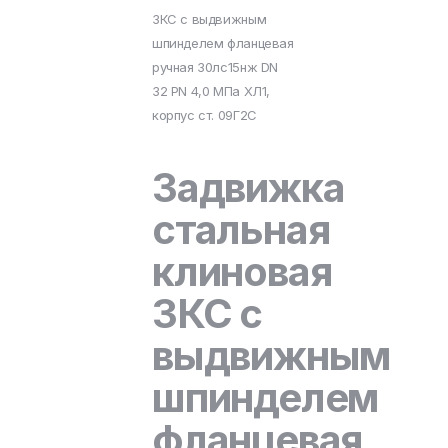
ЗКС с выдвижным
шпинделем фланцевая
ручная 30лс15нж DN
32 PN 4,0 МПа ХЛ1,
корпус ст. 09Г2С
Задвижка
стальная
клиновая
ЗКС с
выдвижным
шпинделем
фланцевая