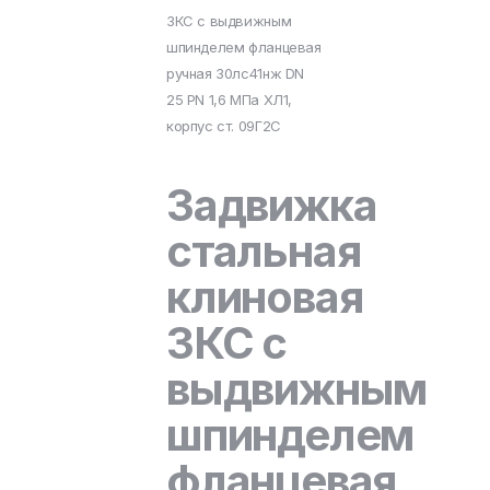
ЗКС с выдвижным
шпинделем фланцевая
ручная 30лс41нж DN
25 PN 1,6 МПа ХЛ1,
корпус ст. 09Г2С
Задвижка
стальная
клиновая
ЗКС с
выдвижным
шпинделем
фланцевая