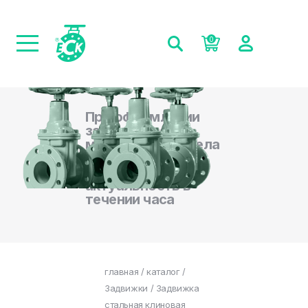
0
При оформлении
заказа на сайте,
менеджеры отдела
продаж
подтверждают
актуальность в
течении часа
главная
/
каталог
/
Задвижки
/ Задвижка
стальная клиновая