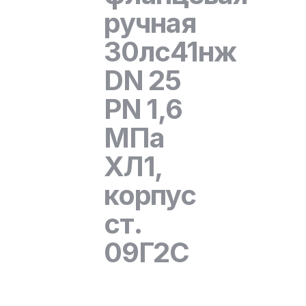
ручная
30лс41нж
DN 25
PN 1,6
МПа
ХЛ1,
корпус
ст.
09Г2С