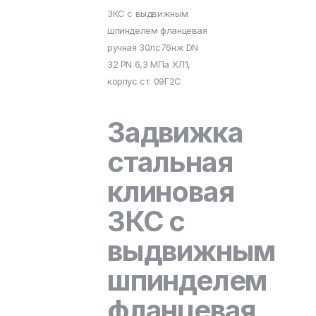
ЗКС с выдвижным
шпинделем фланцевая
ручная 30лс76нж DN
32 PN 6,3 МПа ХЛ1,
корпус ст. 09Г2С
Задвижка
стальная
клиновая
ЗКС с
выдвижным
шпинделем
фланцевая