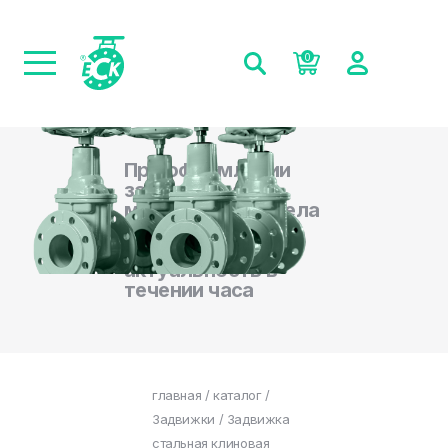
0
При оформлении
заказа на сайте,
менеджеры отдела
продаж
подтверждают
актуальность в
течении часа
главная
/
каталог
/
Задвижки
/ Задвижка
стальная клиновая