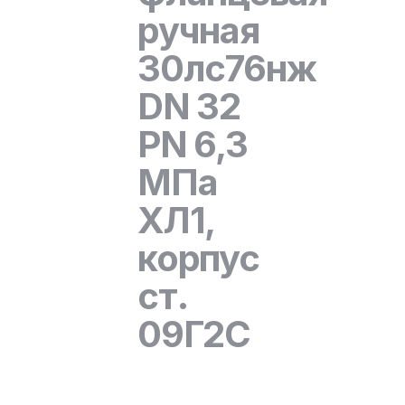
ручная
30лс76нж
DN 32
PN 6,3
МПа
ХЛ1,
корпус
ст.
09Г2С