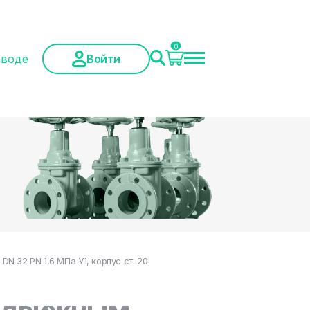
0
аводе
Войти
 32 PN 1,6 МПа У1, корпус ст. 20