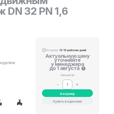
выдвижным
 DN 32 PN 1,6
Отгрузка:
12-15 рабочих дней
Актуальную цену
уточняйте
инделем
у менеджера
до 1 августа
?
Количество
-
+
В корзину
Купить в один клик