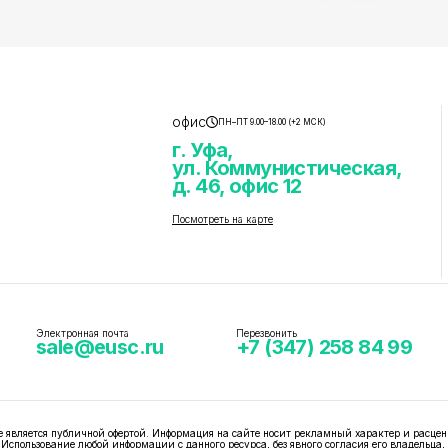
офис
ПН–ПТ 9.00–18.00 (+2 МСК)
г. Уфа,
ул. Коммунистическая,
д. 46, офис 12
Посмотреть на карте
Электронная почта
Перезвонить
sale@eusc.ru
+7 (347) 258 84 99
вляется публичной офертой. Информация на сайте носит рекламный характер и расцен
 Использование любой информации с данного ресурса, без явного согласия его владельца,