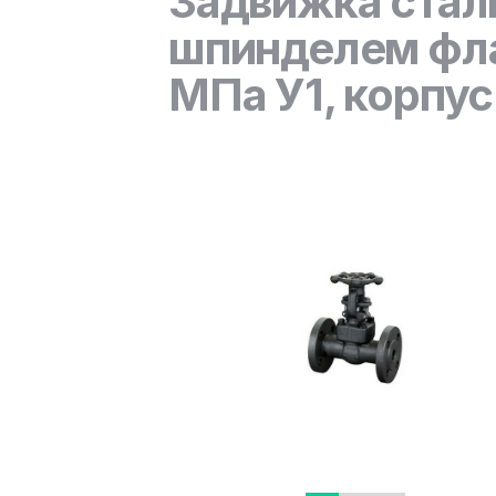
Задвижка стал
шпинделем фла
МПа У1, корпус 