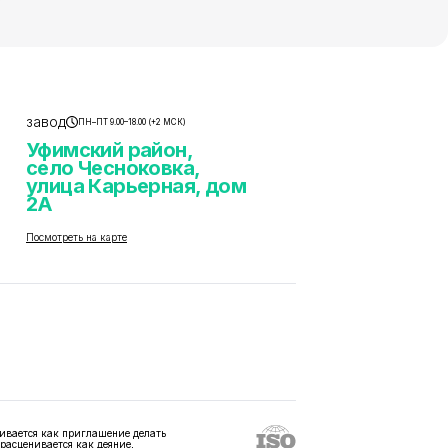
завод
ПН–ПТ 9.00–18.00 (+2 МСК)
Уфимский район,
село Чесноковка,
улица Карьерная, дом
2А
Посмотреть на карте
ивается как приглашение делать
 расценивается как деяние,