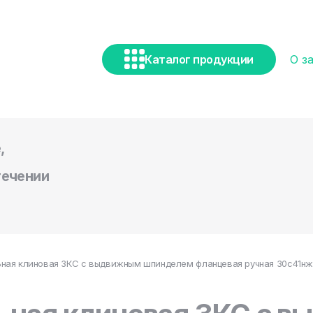
Каталог продукции
О з
,
течении
ная клиновая ЗКС с выдвижным шпинделем фланцевая ручная 30с41нж DN