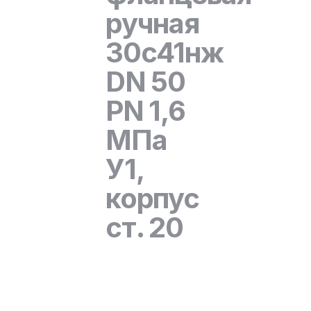
ручная
30с41нж
DN 50
PN 1,6
МПа
У1,
корпус
ст. 20