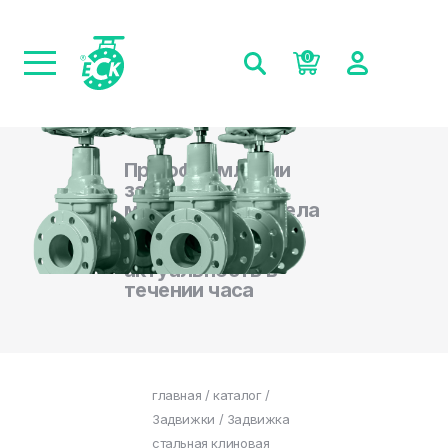
0
При оформлении
заказа на сайте,
менеджеры отдела
продаж
подтверждают
актуальность в
течении часа
главная
/
каталог
/
Задвижки
/ Задвижка
стальная клиновая