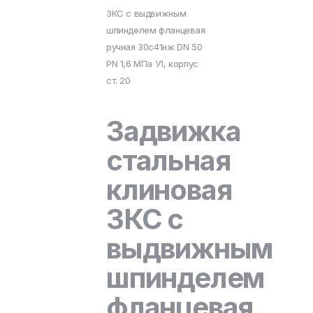
ЗКС с выдвижным
шпинделем фланцевая
ручная 30с41нж DN 50
PN 1,6 МПа У1, корпус
ст. 20
Задвижка
стальная
клиновая
ЗКС с
выдвижным
шпинделем
фланцевая