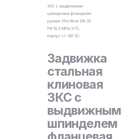
ЗКС с выдвижным
шпинделем фланцевая
ручная 31лс16нж DN 20
PN 10,0 МПа ХЛ1,
корпус ст. 09Г2С
Задвижка
стальная
клиновая
ЗКС с
выдвижным
шпинделем
фланцевая