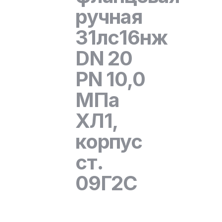
ручная
31лс16нж
DN 20
PN 10,0
МПа
ХЛ1,
корпус
ст.
09Г2С