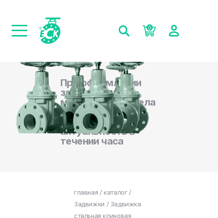
0
При оформлении
заказа на сайте,
менеджеры отдела
продаж
подтверждают
актуальность в
течении часа
главная
/
каталог
/
Задвижки
/ Задвижка
стальная клиновая