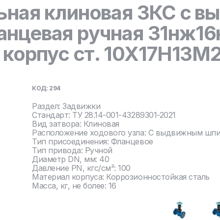
ьная клиновая ЗКС с 
нцевая ручная 31нж16
 корпус ст. 10Х17Н13М
КОД: 294
Раздел: Задвижки
Стандарт: ТУ 28.14-001-43289301-2021
Вид затвора: Клиновая
Расположение ходового узла: С выдвижным шп
Тип присоединения: Фланцевое
Тип привода: Ручной
Диаметр DN, мм: 40
Давление PN, кгс/см²: 100
Материал корпуса: Коррозионностойкая сталь
Масса, кг, не более: 16