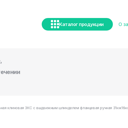
Каталог продукции
О з
,
течении
ная клиновая ЗКС с выдвижным шпинделем фланцевая ручная 31нж16нж1 