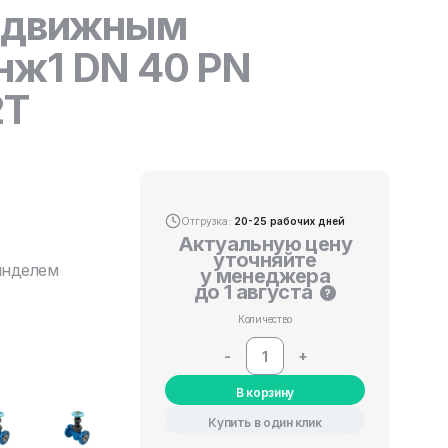
выдвижным
нж1 DN 40 PN
2Т
Отгрузка:
20-25 рабочих дней
Актуальную цену
уточняйте
инделем
у менеджера
до 1 августа
?
Количество
-
+
В корзину
Купить в один клик