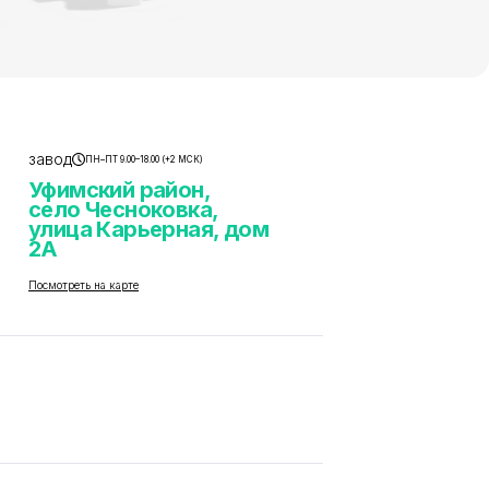
завод
ПН–ПТ 9.00–18.00 (+2 МСК)
Уфимский район,
село Чесноковка,
улица Карьерная, дом
2А
Посмотреть на карте