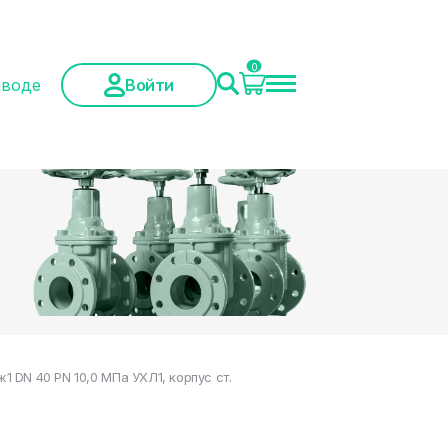
0
аводе
Войти
DN 40 PN 10,0 МПа УХЛ1, корпус ст.