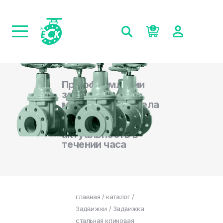
0
При оформлении
заказа на сайте,
менеджеры отдела
продаж
подтверждают
актуальность в
течении часа
главная
/
каталог
/
Задвижки
/ Задвижка
стальная клиновая