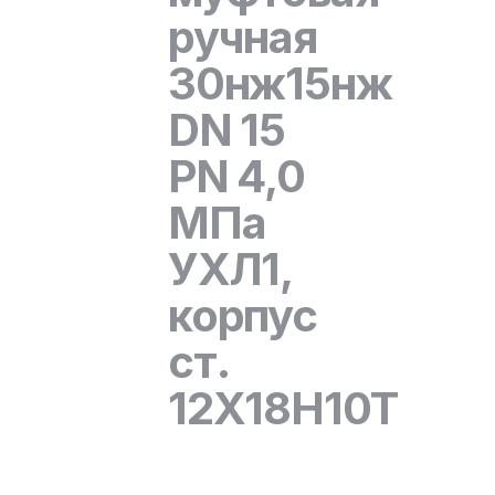
ручная
30нж15нж
DN 15
PN 4,0
МПа
УХЛ1,
корпус
ст.
12Х18Н10Т