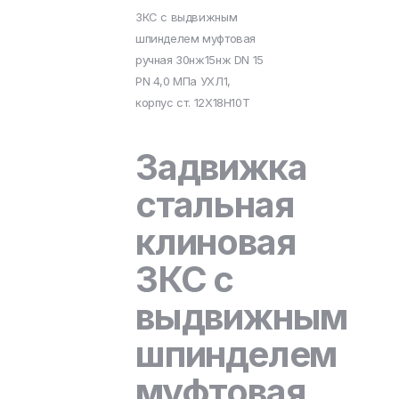
ЗКС с выдвижным
шпинделем муфтовая
ручная 30нж15нж DN 15
PN 4,0 МПа УХЛ1,
корпус ст. 12Х18Н10Т
Задвижка
стальная
клиновая
ЗКС с
выдвижным
шпинделем
муфтовая