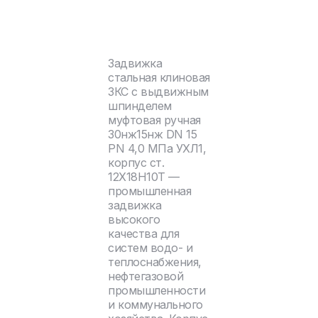
Задвижка
стальная клиновая
ЗКС с выдвижным
шпинделем
муфтовая ручная
30нж15нж DN 15
PN 4,0 МПа УХЛ1,
корпус ст.
12Х18Н10Т —
промышленная
задвижка
высокого
качества для
систем водо- и
теплоснабжения,
нефтегазовой
промышленности
и коммунального