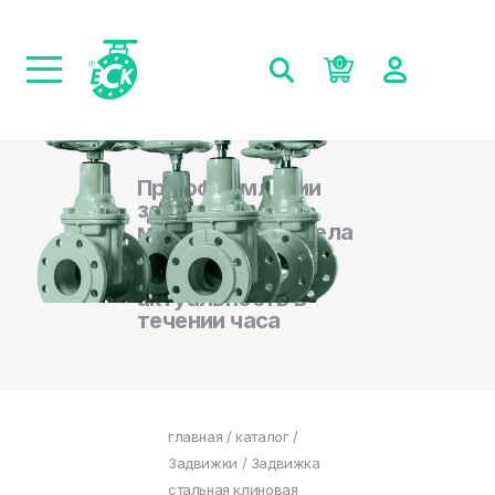
0
При оформлении
заказа на сайте,
менеджеры отдела
продаж
подтверждают
актуальность в
течении часа
главная
/
каталог
/
Задвижки
/ Задвижка
стальная клиновая