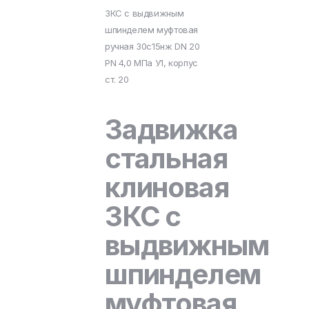
ЗКС с выдвижным
шпинделем муфтовая
ручная 30с15нж DN 20
PN 4,0 МПа У1, корпус
ст. 20
Задвижка
стальная
клиновая
ЗКС с
выдвижным
шпинделем
муфтовая