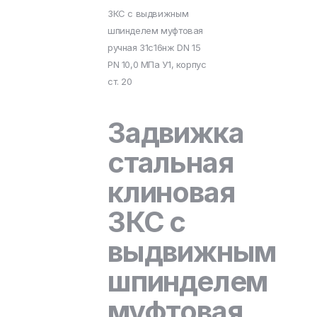
ЗКС с выдвижным
шпинделем муфтовая
ручная 31с16нж DN 15
PN 10,0 МПа У1, корпус
ст. 20
Задвижка
стальная
клиновая
ЗКС с
выдвижным
шпинделем
муфтовая