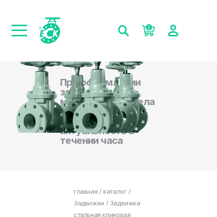
0
При оформлении
заказа на сайте,
менеджеры отдела
продаж
подтверждают
актуальность в
течении часа
главная
/
каталог
/
Задвижки
/ Задвижка
стальная клиновая