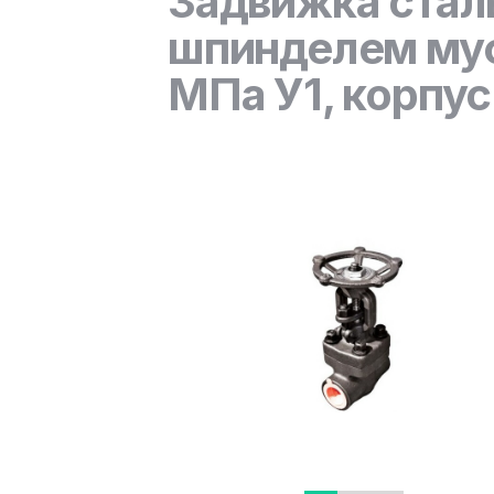
Задвижка стал
шпинделем муф
МПа У1, корпус 