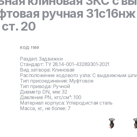
ьная клиновая ЗКС с 
товая ручная 31с16нж 
ст. 20
КОД: 1169
Раздел: Задвижки
Стандарт: ТУ 28.14-001-43289301-2021
Вид затвора: Клиновая
Расположение ходового узла: С выдвижным шп
Тип присоединения: Муфтовое
Тип привода: Ручной
Диаметр DN, мм: 32
Давление PN, кгс/см²: 100
Материал корпуса: Углеродистая сталь
Масса, кг, не более: 7