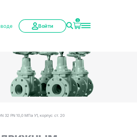
0
аводе
Войти
32 PN 10,0 МПа У1, корпус ст. 20