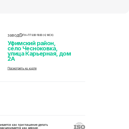
завод
ПН–ПТ 9.00–18.00 (+2 МСК)
Уфимский район,
село Чесноковка,
улица Карьерная, дом
2А
Посмотреть на карте
ивается как приглашение делать
 расценивается как деяние,