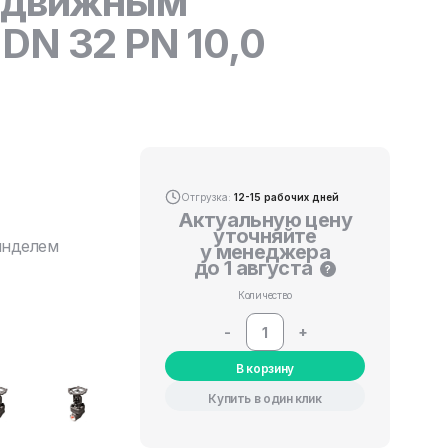
выдвижным
DN 32 PN 10,0
Отгрузка:
12-15 рабочих дней
Актуальную цену
уточняйте
инделем
у менеджера
до 1 августа
?
Количество
-
+
В корзину
Купить в один клик