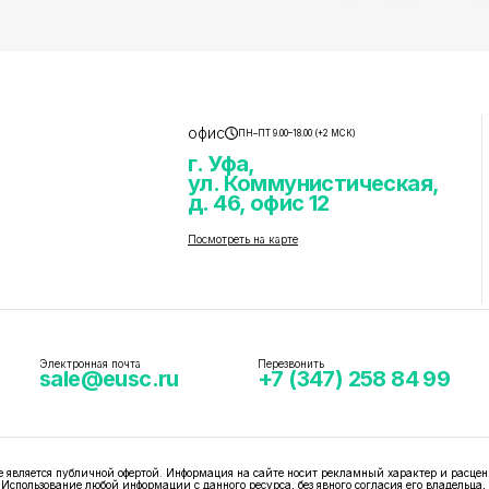
офис
ПН–ПТ 9.00–18.00 (+2 МСК)
г. Уфа,
ул. Коммунистическая,
д. 46, офис 12
Посмотреть на карте
Электронная почта
Перезвонить
sale@eusc.ru
+7 (347) 258 84 99
вляется публичной офертой. Информация на сайте носит рекламный характер и расцен
 Использование любой информации с данного ресурса, без явного согласия его владельца,