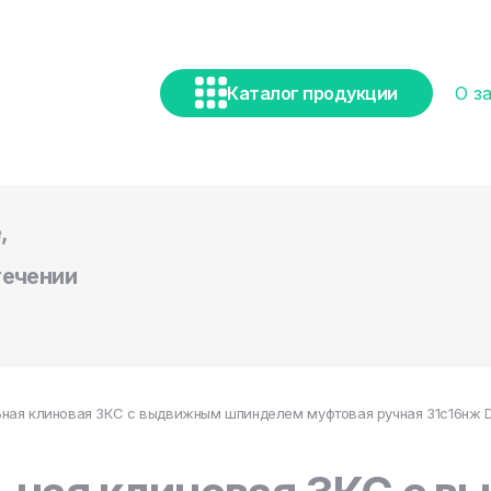
Каталог продукции
О з
,
течении
ная клиновая ЗКС с выдвижным шпинделем муфтовая ручная 31с16нж DN 