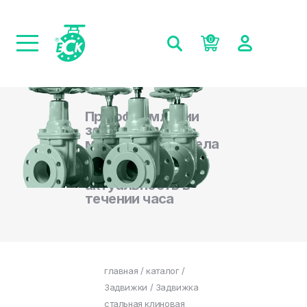
0
При оформлении
заказа на сайте,
менеджеры отдела
продаж
подтверждают
актуальность в
течении часа
главная
/
каталог
/
Задвижки
/ Задвижка
стальная клиновая