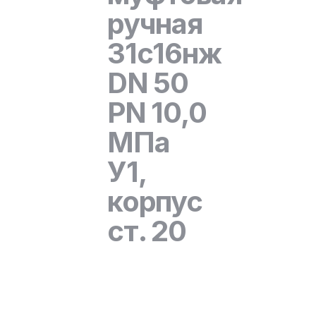
ручная
31с16нж
DN 50
PN 10,0
МПа
У1,
корпус
ст. 20