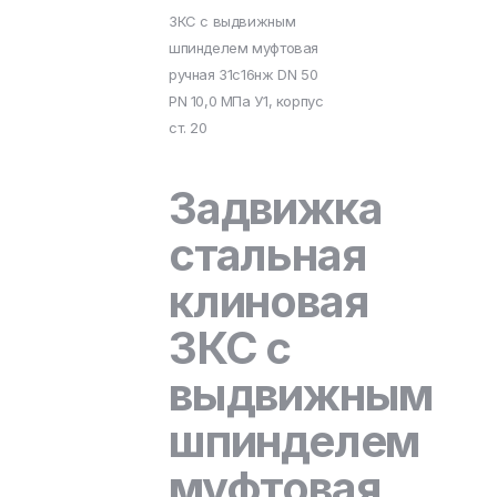
ЗКС с выдвижным
шпинделем муфтовая
ручная 31с16нж DN 50
PN 10,0 МПа У1, корпус
ст. 20
Задвижка
стальная
клиновая
ЗКС с
выдвижным
шпинделем
муфтовая