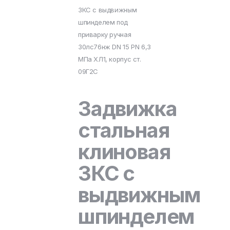
ЗКС с выдвижным
шпинделем под
приварку ручная
30лс76нж DN 15 PN 6,3
МПа ХЛ1, корпус ст.
09Г2С
Задвижка
стальная
клиновая
ЗКС с
выдвижным
шпинделем