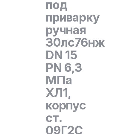
под
приварку
ручная
30лс76нж
DN 15
PN 6,3
МПа
ХЛ1,
корпус
ст.
09Г2С