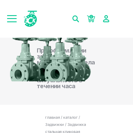
0
При оформлении
заказа на сайте,
менеджеры отдела
продаж
подтверждают
актуальность в
течении часа
главная
/
каталог
/
Задвижки
/ Задвижка
стальная клиновая