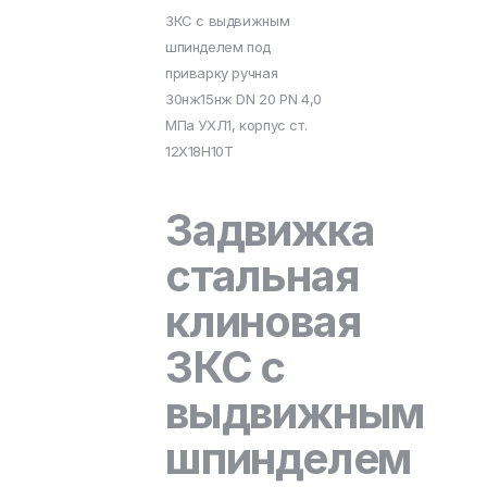
ЗКС с выдвижным
шпинделем под
приварку ручная
30нж15нж DN 20 PN 4,0
МПа УХЛ1, корпус ст.
12Х18Н10Т
Задвижка
стальная
клиновая
ЗКС с
выдвижным
шпинделем