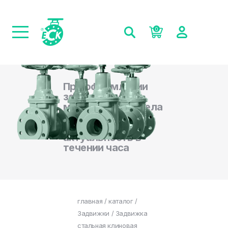
0
При оформлении
заказа на сайте,
менеджеры отдела
продаж
подтверждают
актуальность в
течении часа
главная
/
каталог
/
Задвижки
/ Задвижка
стальная клиновая