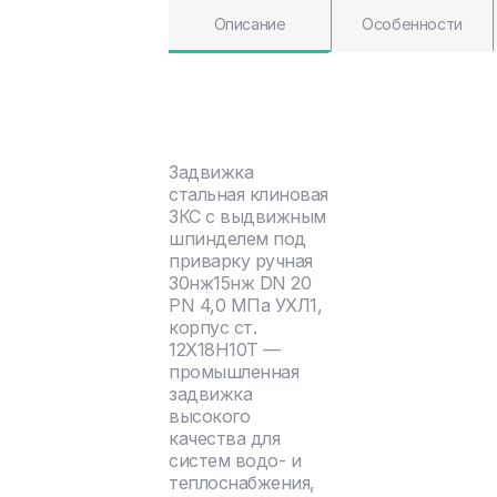
Описание
Особенности
Задвижка
стальная клиновая
ЗКС с выдвижным
шпинделем под
приварку ручная
30нж15нж DN 20
PN 4,0 МПа УХЛ1,
корпус ст.
12Х18Н10Т —
промышленная
задвижка
высокого
качества для
систем водо- и
теплоснабжения,