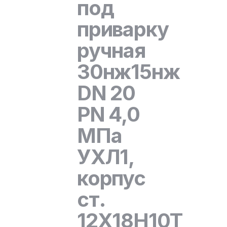
под
приварку
ручная
30нж15нж
DN 20
PN 4,0
МПа
УХЛ1,
корпус
ст.
12Х18Н10Т