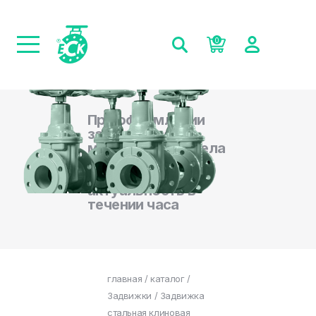
0
При оформлении
заказа на сайте,
менеджеры отдела
продаж
подтверждают
актуальность в
течении часа
главная
/
каталог
/
Задвижки
/ Задвижка
стальная клиновая