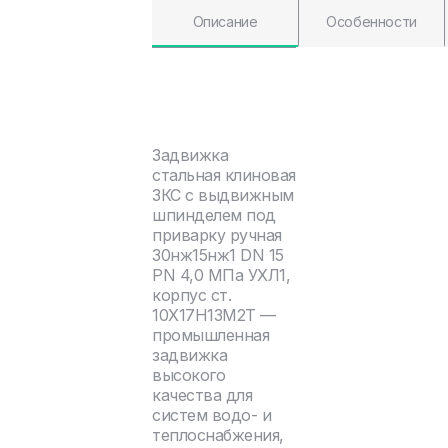
Описание
Особенности
Задвижка
стальная клиновая
ЗКС с выдвижным
шпинделем под
приварку ручная
30нж15нж1 DN 15
PN 4,0 МПа УХЛ1,
корпус ст.
10Х17Н13М2Т —
промышленная
задвижка
высокого
качества для
систем водо- и
теплоснабжения,