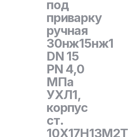
под
приварку
ручная
30нж15нж1
DN 15
PN 4,0
МПа
УХЛ1,
корпус
ст.
10Х17Н13М2Т