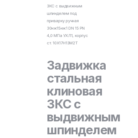
ЗКС с выдвижным
шпинделем под
приварку ручная
30нж15нж1 DN 15 PN
4,0 МПа УХЛ1, корпус
ст. 10Х17Н13М2Т
Задвижка
стальная
клиновая
ЗКС с
выдвижным
шпинделем