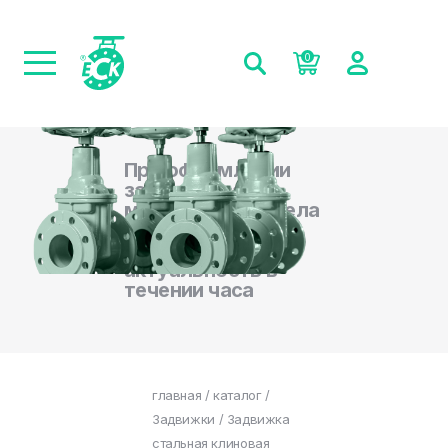
0
При оформлении
заказа на сайте,
менеджеры отдела
продаж
подтверждают
актуальность в
течении часа
главная
/
каталог
/
Задвижки
/ Задвижка
стальная клиновая