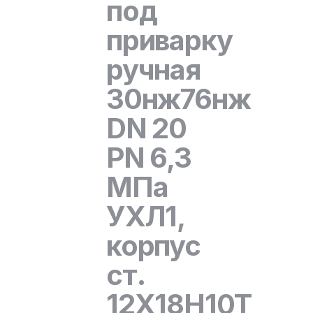
под
приварку
ручная
30нж76нж
DN 20
PN 6,3
МПа
УХЛ1,
корпус
ст.
12Х18Н10Т