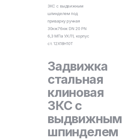
ЗКС с выдвижным
шпинделем под
приварку ручная
30нж76нж DN 20 PN
6,3 МПа УХЛ1, корпус
ст. 12Х18Н10Т
Задвижка
стальная
клиновая
ЗКС с
выдвижным
шпинделем