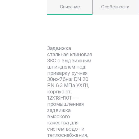
Описание
Особенности
Задвижка
стальная клиновая
ЗКС с выдвижным
шпинделем под
приварку ручная
30нж76нж DN 20
PN 6,3 МПа УХЛ1,
корпус ст.
12Х18Н10Т —
промышленная
задвижка
высокого
качества для
систем водо- и
теплоснабжения,