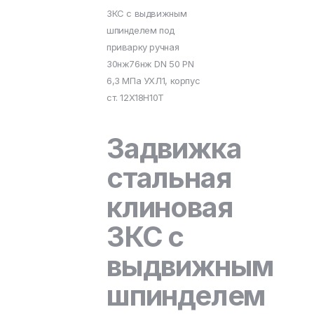
ЗКС с выдвижным
шпинделем под
приварку ручная
30нж76нж DN 50 PN
6,3 МПа УХЛ1, корпус
ст. 12Х18Н10Т
Задвижка
стальная
клиновая
ЗКС с
выдвижным
шпинделем