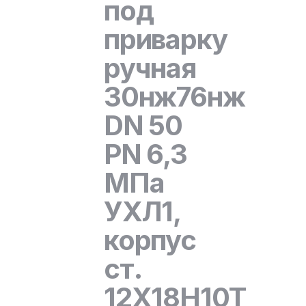
под
приварку
ручная
30нж76нж
DN 50
PN 6,3
МПа
УХЛ1,
корпус
ст.
12Х18Н10Т