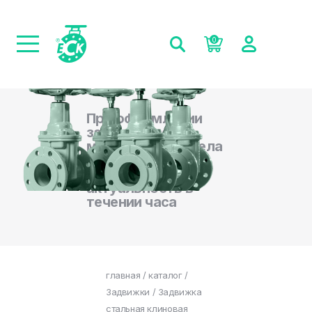
0
При оформлении
заказа на сайте,
менеджеры отдела
продаж
подтверждают
актуальность в
течении часа
главная
/
каталог
/
Задвижки
/ Задвижка
стальная клиновая