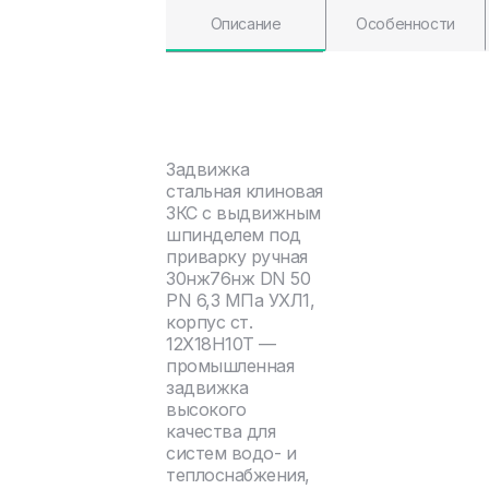
Описание
Особенности
Задвижка
стальная клиновая
ЗКС с выдвижным
шпинделем под
приварку ручная
30нж76нж DN 50
PN 6,3 МПа УХЛ1,
корпус ст.
12Х18Н10Т —
промышленная
задвижка
высокого
качества для
систем водо- и
теплоснабжения,