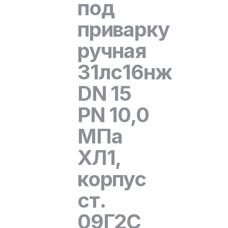
под
приварку
ручная
31лс16нж
DN 15
PN 10,0
МПа
ХЛ1,
корпус
ст.
09Г2С