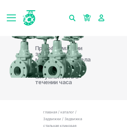
0
При оформлении
заказа на сайте,
менеджеры отдела
продаж
подтверждают
актуальность в
течении часа
главная
/
каталог
/
Задвижки
/ Задвижка
стальная клиновая