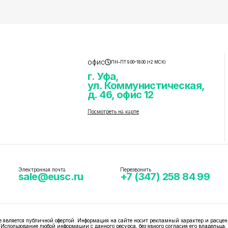
офис
ПН–ПТ 9.00–18.00 (+2 МСК)
г. Уфа,
ул. Коммунистическая,
д. 46, офис 12
Посмотреть на карте
Электронная почта
Перезвонить
sale@eusc.ru
+7 (347) 258 84 99
вляется публичной офертой. Информация на сайте носит рекламный характер и расцен
 Использование любой информации с данного ресурса, без явного согласия его владельца,