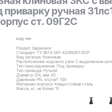
ьная клиновая ЗКС с 
 приварку ручная 31лс
корпус ст. 09Г2С
КОД: 1191
Раздел: Задвижки
Стандарт: ТУ 28.14-001-43289301-2021
Вид затвора: Клиновая
Расположение ходового узла: С выдвижным шп
Тип присоединения: Под приварку
Тип привода: Ручной
Диаметр DN, мм: 40
Давление PN, кгс/см²: 100
Материал корпуса: Хладостойкая сталь
Масса, кг, не более: 13