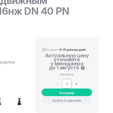
выдвижным
16нж DN 40 PN
Отгрузка:
12-15 рабочих дней
Актуальную цену
уточняйте
инделем
у менеджера
до 1 августа
?
Количество
-
+
В корзину
Купить в один клик