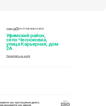
завод
ПН–ПТ 9.00–18.00 (+2 МСК)
Уфимский район,
село Чесноковка,
улица Карьерная, дом
2А
Посмотреть на карте
ивается как приглашение делать
 расценивается как деяние,