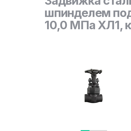
Задвижка стал
шпинделем под
10,0 МПа ХЛ1, 