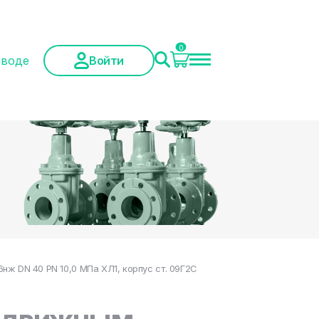
0
аводе
Войти
ж DN 40 PN 10,0 МПа ХЛ1, корпус ст. 09Г2С