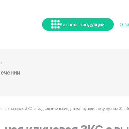
Каталог продукции
О з
,
течении
ная клиновая ЗКС с выдвижным шпинделем под приварку ручная 31лс16н