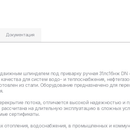
Документация
ыдвижным шпинделем под приварку ручная 31лс16нж DN 4
качества для систем водо- и теплоснабжения, нефтегаз
отовлен из стали. Оборудование предназначено для пере
я.
перекрытие потока, отличается высокой надежностью и 
я рассчитана на длительную эксплуатацию в сложных ус
мые сертификаты.
ах отопления, водоснабжения, в промышленных и комму