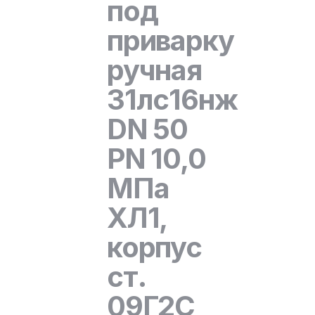
под
приварку
ручная
31лс16нж
DN 50
PN 10,0
МПа
ХЛ1,
корпус
ст.
09Г2С