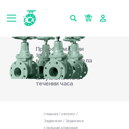
0
При оформлении
заказа на сайте,
менеджеры отдела
продаж
подтверждают
актуальность в
течении часа
главная
/
каталог
/
Задвижки
/ Задвижка
стальная клиновая